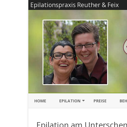
Epilationspraxis Reuther & Feix
HOME
EPILATION
PREISE
BEH
FUNKTIONSWEISE DER
EP
ELEKTRO-EPILATION
Epilation am Unterschen
EP