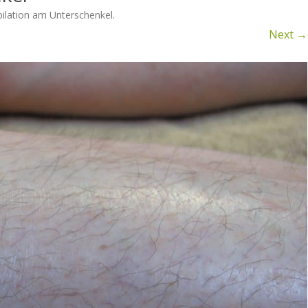
pilation am Unterschenkel
.
ILATION DER BEINE
Next →
ILATION VON RÜCKEN UND
HULTERN
ILATION DER BIKINIZONE
ILATION IM INTIMBEREICH
I FRAUEN UND MÄNNERN
ILATION BEI
ANSSEXUELLEN