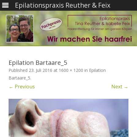
Epilationspraxis Reuther & Feix
Skip
to
content
Epilation Bartaare_5
Published
23. Juli 2016
at
1600 × 1200
in
Epilation
Bartaare_5
.
← Previous
Next →