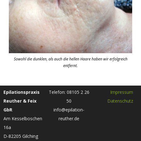
Sowohl die dunklen, als auch die hellen Haare haben wir erfolgreich
entfernt.
Epilationspraxis
Telefon: 08105 2 26
Impressum
Reuther & Feix
50
Datenschutz
GbR
info@epilation-
Am Kesselboschen
reuther.de
16a
D-82205 Gilching